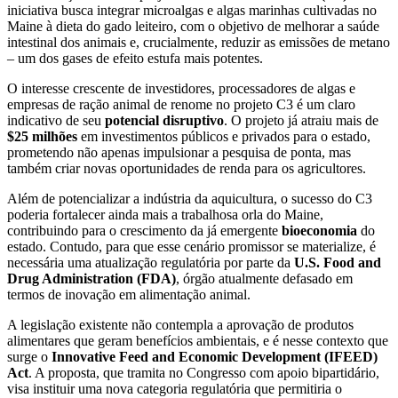
iniciativa busca integrar microalgas e algas marinhas cultivadas no
Maine à dieta do gado leiteiro, com o objetivo de melhorar a saúde
intestinal dos animais e, crucialmente, reduzir as emissões de metano
– um dos gases de efeito estufa mais potentes.
O interesse crescente de investidores, processadores de algas e
empresas de ração animal de renome no projeto C3 é um claro
indicativo de seu
potencial disruptivo
. O projeto já atraiu mais de
$25 milhões
em investimentos públicos e privados para o estado,
prometendo não apenas impulsionar a pesquisa de ponta, mas
também criar novas oportunidades de renda para os agricultores.
Além de potencializar a indústria da aquicultura, o sucesso do C3
poderia fortalecer ainda mais a trabalhosa orla do Maine,
contribuindo para o crescimento da já emergente
bioeconomia
do
estado. Contudo, para que esse cenário promissor se materialize, é
necessária uma atualização regulatória por parte da
U.S. Food and
Drug Administration (FDA)
, órgão atualmente defasado em
termos de inovação em alimentação animal.
A legislação existente não contempla a aprovação de produtos
alimentares que geram benefícios ambientais, e é nesse contexto que
surge o
Innovative Feed and Economic Development (IFEED)
Act
. A proposta, que tramita no Congresso com apoio bipartidário,
visa instituir uma nova categoria regulatória que permitiria o