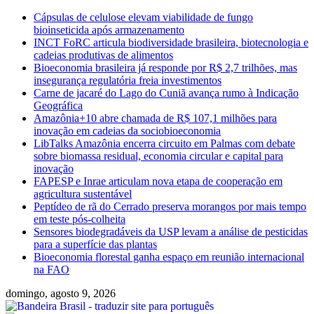
Skip
Cápsulas de celulose elevam viabilidade de fungo
to
bioinseticida após armazenamento
content
INCT FoRC articula biodiversidade brasileira, biotecnologia e
cadeias produtivas de alimentos
Bioeconomia brasileira já responde por R$ 2,7 trilhões, mas
insegurança regulatória freia investimentos
Carne de jacaré do Lago do Cuniã avança rumo à Indicação
Geográfica
Amazônia+10 abre chamada de R$ 107,1 milhões para
inovação em cadeias da sociobioeconomia
LibTalks Amazônia encerra circuito em Palmas com debate
sobre biomassa residual, economia circular e capital para
inovação
FAPESP e Inrae articulam nova etapa de cooperação em
agricultura sustentável
Peptídeo de rã do Cerrado preserva morangos por mais tempo
em teste pós-colheita
Sensores biodegradáveis da USP levam a análise de pesticidas
para a superfície das plantas
Bioeconomia florestal ganha espaço em reunião internacional
na FAO
domingo, agosto 9, 2026