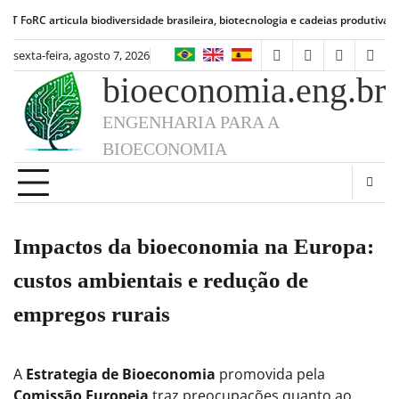
Skip
rticula biodiversidade brasileira, biotecnologia e cadeias produtivas de alime
to
content
sexta-feira, agosto 7, 2026
facebook
instagram
linkedin
twit
bioeconomia.eng.br
ENGENHARIA PARA A
BIOECONOMIA
Impactos da bioeconomia na Europa:
custos ambientais e redução de
empregos rurais
A
Estrategia de Bioeconomia
promovida pela
Comissão Europeia
traz preocupações quanto ao