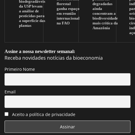
biodegradáveis
florestal
degradadas
ind
da USP levam
ganha espaço
ainda
pa
a análise de
em reunião
concentram a
ori
pesticidas para
internacional
biodiversidade
bi
a superfície das
na FAO
mais crítica da
cir
plantas
Amazônia
ind
aç
Assine a nossa newsletter semanal:
Receba novidades notícias da bioeconomia
Primeiro Nome
Email
Aceito a política de privacidade