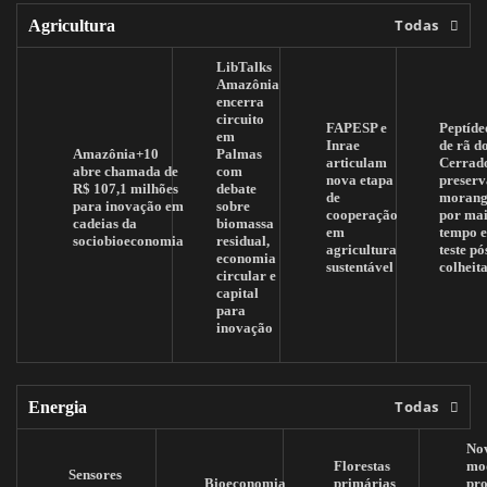
Todas
Agricultura
LibTalks
Amazônia
encerra
circuito
FAPESP e
Peptíde
em
Inrae
de rã d
Amazônia+10
Palmas
articulam
Cerrad
abre chamada de
com
nova etapa
preserv
R$ 107,1 milhões
debate
de
morang
para inovação em
sobre
cooperação
por mai
cadeias da
biomassa
em
tempo 
sociobioeconomia
residual,
agricultura
teste pó
economia
sustentável
colheit
circular e
capital
para
inovação
Todas
Energia
No
Florestas
mo
Sensores
Bioeconomia
primárias
pr