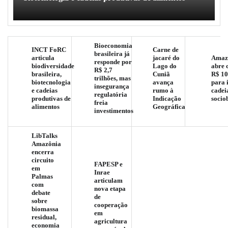
Bioeconomia
INCT FoRC
Carne de
brasileira já
articula
jacaré do
Amaz
responde por
biodiversidade
Lago do
abre 
R$ 2,7
brasileira,
Cuniã
R$ 10
trilhões, mas
biotecnologia
avança
para 
insegurança
e cadeias
rumo à
cadei
regulatória
produtivas de
Indicação
socio
freia
alimentos
Geográfica
investimentos
LibTalks
Amazônia
encerra
circuito
FAPESP e
em
Inrae
Palmas
articulam
com
nova etapa
debate
de
sobre
cooperação
biomassa
em
residual,
agricultura
economia