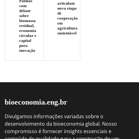
Palmas
articulam
com
nova etapa
debate
de
sobre
cooperação
biomassa
em
residual,
agricultura
economia
sustentável
circular e
capital
para
inovação
bioeconomia.eng.br
Divulgamos informações variadas sobre o
desenvolvimento da bioeconomia global. Nosso
compromisso é fornecer insights essenciais e
conteúdo de qualidade para a construção de um