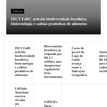
Ciência
INCT FoRC articula biodiversidade brasileira,
biotecnologia e cadeias produtivas de alimentos
Bioeconomia
INCT FoRC
Carne de
brasileira já
articula
jacaré do
Amaz
responde por
biodiversidade
Lago do
abre 
R$ 2,7
brasileira,
Cuniã
R$ 10
trilhões, mas
biotecnologia
avança
para 
insegurança
e cadeias
rumo à
cadei
regulatória
produtivas de
Indicação
socio
freia
alimentos
Geográfica
investimentos
LibTalks
Amazônia
encerra
circuito
FAPESP e
em
Inrae