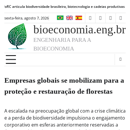
Skip
ula biodiversidade brasileira, biotecnologia e cadeias produtivas de alimentos
to
content
sexta-feira, agosto 7, 2026
facebook
instagram
linkedin
twit
bioeconomia.eng.br
ENGENHARIA PARA A
BIOECONOMIA
Empresas globais se mobilizam para a
proteção e restauração de florestas
A escalada na preocupação global com a crise climática
e a perda de biodiversidade impulsiona o engajamento
corporativo em esferas anteriormente reservadas a