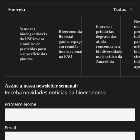
Todas
Energia
No
Florestas
mo
Sensores
Bioeconomia
primárias
pr
biodegradáveis
florestal
degradadas
ind
da USP levam
ganha espaço
ainda
pa
a análise de
em reunião
concentram a
ori
pesticidas para
internacional
biodiversidade
bi
a superfície das
na FAO
mais crítica da
cir
plantas
Amazônia
ind
aç
Assine a nossa newsletter semanal:
Receba novidades notícias da bioeconomia
Primeiro Nome
Email