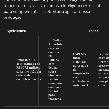
futuro sustentável. Utilizamos a Inteligência Artificial
para complementar e sobretudo agilizar nossa
produção.
Todas
Agricultura
LibTalks
Amazônia
encerra
circuito
FAPESP e
Peptíde
em
Inrae
de rã d
Amazônia+10
Palmas
articulam
Cerrad
abre chamada de
com
nova etapa
preserv
R$ 107,1 milhões
debate
de
morang
para inovação em
sobre
cooperação
por mai
cadeias da
biomassa
em
tempo 
sociobioeconomia
residual,
agricultura
teste pó
economia
sustentável
colheit
circular e
capital
para
inovação