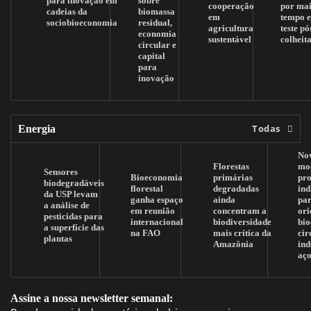
para inovação em
sobre
cooperação
por mai
cadeias da
biomassa
em
tempo 
sociobioeconomia
residual,
agricultura
teste pó
economia
sustentável
colheit
circular e
capital
para
inovação
Todas
Energia
No
Florestas
mo
Sensores
Bioeconomia
primárias
pr
biodegradáveis
florestal
degradadas
ind
da USP levam
ganha espaço
ainda
pa
a análise de
em reunião
concentram a
ori
pesticidas para
internacional
biodiversidade
bi
a superfície das
na FAO
mais crítica da
cir
plantas
Amazônia
ind
aç
Assine a nossa newsletter semanal: