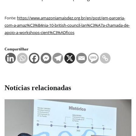
Fonte:
https://www.amazoniamaisdez.org.br/en/post/em-parceria-
com-a-amaz%C3%B4nia-10-british-council-lan%C3%A7a-chamada-de-
apoio-a-workshops-cient%C3%ADficos
Compartilhar
Notícias relacionadas