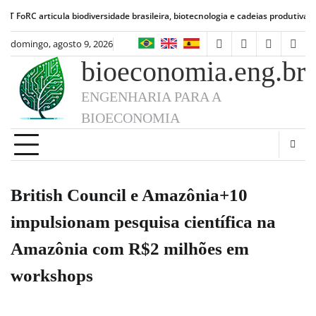
Skip
articula biodiversidade brasileira, biotecnologia e cadeias produtivas de alime
to
content
domingo, agosto 9, 2026
facebook
instagram
linkedin
twit
bioeconomia.eng.br
ENGENHARIA PARA A
BIOECONOMIA
British Council e Amazônia+10
impulsionam pesquisa científica na
Amazônia com R$2 milhões em
workshops