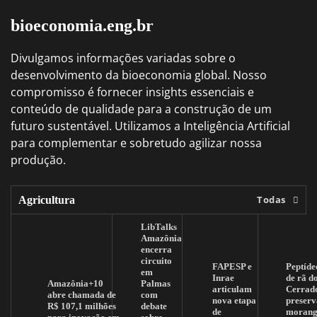
bioeconomia.eng.br
Divulgamos informações variadas sobre o
desenvolvimento da bioeconomia global. Nosso
compromisso é fornecer insights essenciais e
conteúdo de qualidade para a construção de um
futuro sustentável. Utilizamos a Inteligência Artificial
para complementar e sobretudo agilizar nossa
produção.
Todas
Agricultura
LibTalks
Amazônia
encerra
circuito
FAPESP e
Peptíde
em
Inrae
de rã d
Amazônia+10
Palmas
articulam
Cerrad
abre chamada de
com
nova etapa
preserv
R$ 107,1 milhões
debate
de
morang