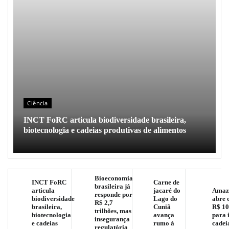
Ciência
INCT FoRC articula biodiversidade brasileira,
biotecnologia e cadeias produtivas de alimentos
Bioeconomia
INCT FoRC
Carne de
brasileira já
articula
jacaré do
Amaz
responde por
biodiversidade
Lago do
abre 
R$ 2,7
brasileira,
Cuniã
R$ 10
trilhões, mas
biotecnologia
avança
para 
insegurança
e cadeias
rumo à
cadei
regulatória